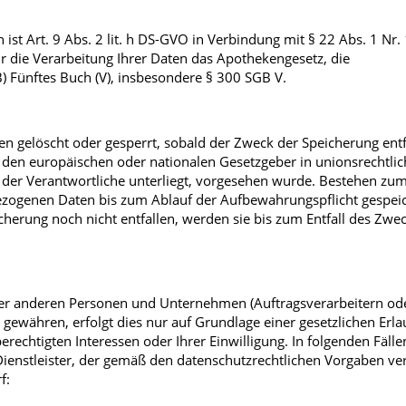
st Art. 9 Abs. 2 lit. h DS-GVO in Verbindung mit § 22 Abs. 1 Nr. 1 
 die Verarbeitung Ihrer Daten das Apothekengesetz, die
 Fünftes Buch (V), insbesondere § 300 SGB V.
gelöscht oder gesperrt, sobald der Zweck der Speicherung entfä
 den europäischen oder nationalen Gesetzgeber in unionsrechtli
der Verantwortliche unterliegt, vorgesehen wurde. Bestehen zum
ezogenen Daten bis zum Ablauf der Aufbewahrungspflicht gespei
cherung noch nicht entfallen, werden sie bis zum Entfall des Zwec
er anderen Personen und Unternehmen (Auftragsverarbeitern ode
 gewähren, erfolgt dies nur auf Grundlage einer gesetzlichen Erl
rechtigten Interessen oder Ihrer Einwilligung. In folgenden Fällen
nstleister, der gemäß den datenschutzrechtlichen Vorgaben verpf
f: