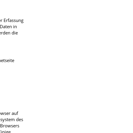
er Erfassung
 Daten in
erden die
etseite
owser auf
ssystem des
s Browsers
Einige