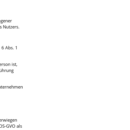
ogener
s Nutzers.
 6 Abs. 1
rson ist,
führung
 Unternehmen
berwiegen
f DS-GVO als