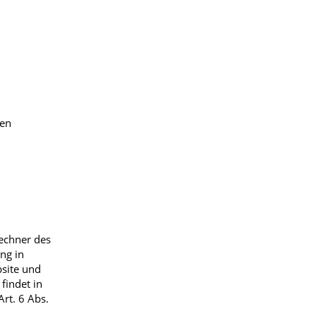
ren
echner des
ng in
bsite und
findet in
rt. 6 Abs.