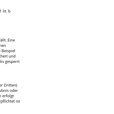
lit. b
llt. Eine
chen
 Beispiel
chert und
ks gesperrt
r Dritten)
aubnis oder
 erfolgt
lichtet ist