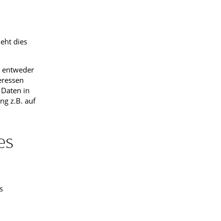
eht dies
s entweder
eressen
 Daten in
ng z.B. auf
es
s