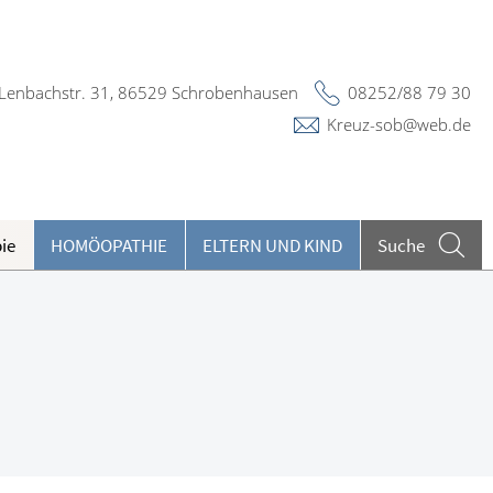
Lenbachstr. 31, 86529 Schrobenhausen
08252/88 79 30
Kreuz-sob@web.de
ie
HOMÖOPATHIE
ELTERN UND KIND
Suche
eiseimpfungen A-Z
ieren und Harnwege
argeldlose Zahlung
rthopädie und Unfallmedizin
heumatologische Erkrankungen