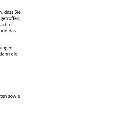
, dass Sie
getroffen,
eachtet
 und das
rungen
dann die
aten sowie